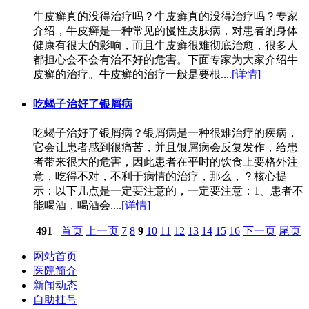
牛皮癣真的没得治疗吗？牛皮癣真的没得治疗吗？专家
介绍，牛皮癣是一种常见的慢性皮肤病，对患者的身体
健康有很大的影响，而且牛皮癣很难彻底治愈，很多人
都担心会不会有治不好的危害。下面专家为大家介绍牛
皮癣的治疗。牛皮癣的治疗一般是要根....
[详情]
吃蝎子治好了银屑病
吃蝎子治好了银屑病？银屑病是一种很难治疗的疾病，
它会让患者感到很痛苦，并且银屑病会反复发作，给患
者带来很大的危害，因此患者在平时的饮食上要格外注
意，吃得不对，不利于病情的治疗，那么，？核心提
示：以下几点是一定要注意的，一定要注意：1、患者不
能喝酒，喝酒会....
[详情]
491
首页
上一页
7
8
9
10
11
12
13
14
15
16
下一页
尾页
网站首页
医院简介
新闻动态
自助挂号