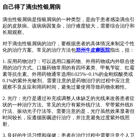
自己得了滴虫性银屑病
滴虫性银屑病是指银屑病的一种类型，是由于患者感染滴虫引
起的皮肤病。该病病因复杂，治疗难度较大，需要综合治疗和
长期观察。
对于滴虫性银屑病的治疗，要根据患者的具体情况来制定个性
化的治疗方案。常见的治疗方法包
郑州牛皮癣医院
指出，括：
1. 应用药物治疗：可以选用口服药物、外用药物或内外联合使
用的治疗方式。口服药物常用的有四环素类、甲氧苄啶、红霉
素等抗生素。外用药物通常选用0.025%~0.1%的金刚烷酸类或
0.1%的紫外光敏剂。需要注意的是药物治疗的过程中应注意
观察不良反应和用药时间，避免过量使用导致药物依赖性。
2. 光疗：光疗是通过补充或调整人体缺乏的光线来改善患者症
状的一种治疗方法。常见的光疗有紫外线疗法、窄带紫外线B
疗法、振动光子疗法等。需要注意的是，光疗虽然效果显著但
时间较长，应遵循医嘱进行治疗，并注意避免过度紫外线照
射。
3. 良好的生活习惯和保健：患者在治疗过程中需要注意个人卫