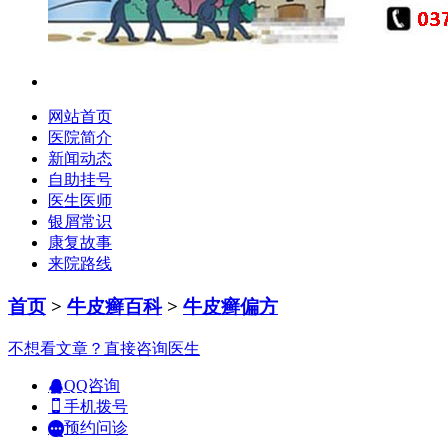
网站首页
医院简介
新闻动态
自助挂号
医生医师
银屑常识
康复故事
来院路线
首页
>
牛皮癣百科
>
牛皮癣偏方
不想看文章？直接咨询医生
QQ咨询
手机拨号
预约问诊