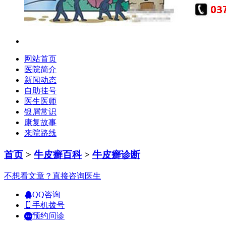
网站首页
医院简介
新闻动态
自助挂号
医生医师
银屑常识
康复故事
来院路线
首页
>
牛皮癣百科
>
牛皮癣诊断
不想看文章？直接咨询医生
QQ咨询
手机拨号
预约问诊