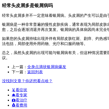
经常头皮屑多是银屑病吗
经常头皮屑多并不一定意味着银屑病。头皮屑的产生可以是由
银屑病是一种非常普遍的慢性皮肤疾病，通常表现为局部皮肤
愈，之后会逐渐消退并再次复发。银屑病的具体病因尚未完全
如果您的头皮屑持续出现并伴有局部皮肤红斑、剧痒、灼热感
法包括，局部使用外用药物、光疗和口服药物等。
总之，虽然头皮屑的出现可能与银屑病有关，但这种情况需要
议。
上一篇：
全身点滴状银屑病爆发
下一篇：
返回列表
没找到文章？你还想看点啥？
看症状
看专家
看治疗
看费用