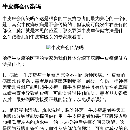
牛皮癣会传染吗
牛皮癣会传染吗？这是很多的牛皮癣患者们最为关心的一个问
题，其实牛皮癣疾病是不会传染的，但该病可能发生在任何的
部位，腿部就是常见的位置，那么双脚牛皮癣保健方法是什
么？跟着我们牛皮癣医院的专家来看看。
治疗牛皮癣的医院的专家为我们具体介绍了双脚牛皮癣保健方
法是什么：
1、病因：牛皮癣与手足癣是完全不同的两种疾病。牛皮癣的
病因比较复杂，患者易感基因遇到受潮、感染、创伤、精神等
因素刺激就可能引起牛皮癣。而手足癣是由具有传染性的真菌
或螨虫寄生导致的皮癣，可能会通过接触传染。患者朋友得病
以后，最好到医院接受正规的治疗，以免误诊误治。
2、足部浸泡清洁。热水洗脚，胜吃补药。牛皮癣患者每天若
泡脚15分钟就能发挥保健作用，牛皮癣患者如果把双脚浸入到
40摄氏度左右的热水中，约15-20分钟后头痛会明显缓解。这
是因为双脚血管扩张，血液从头部流向脚部，可相对减少脑充