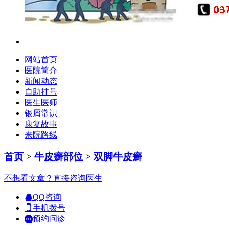
网站首页
医院简介
新闻动态
自助挂号
医生医师
银屑常识
康复故事
来院路线
首页
>
牛皮癣部位
>
双脚牛皮癣
不想看文章？直接咨询医生
QQ咨询
手机拨号
预约问诊