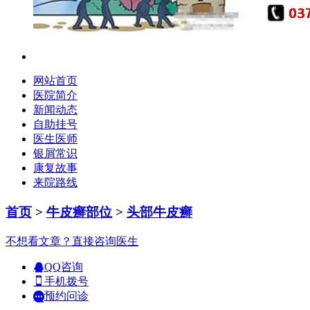
网站首页
医院简介
新闻动态
自助挂号
医生医师
银屑常识
康复故事
来院路线
首页
>
牛皮癣部位
>
头部牛皮癣
不想看文章？直接咨询医生
QQ咨询
手机拨号
预约问诊