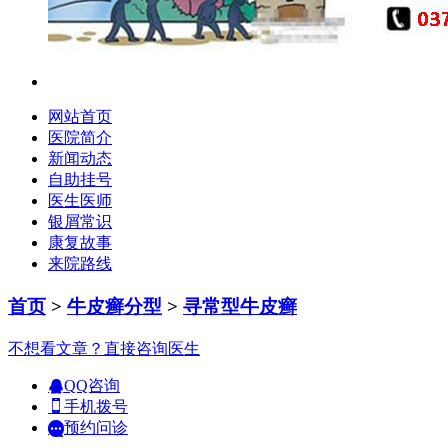
网站首页
医院简介
新闻动态
自助挂号
医生医师
银屑常识
康复故事
来院路线
首页
>
牛皮癣分型
>
寻常型牛皮癣
不想看文章？直接咨询医生
QQ咨询
手机拨号
预约问诊