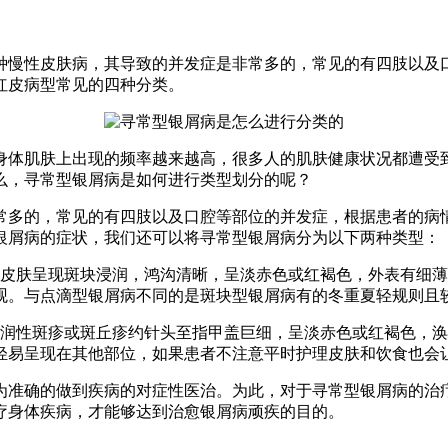
种慢性皮肤病，其导致的并发症是非常多的，常见的有四肢以及
红皮病型常见的四种分类。
身体肌肤上出现的频率越来越高，很多人的肌肤健康状况都遭受
么，寻常型银屑病是如何进行类型划分的呢？
常多的，常见的有四肢以及口腔等部位的并发症，根据患者的病
银屑病的症状，我们还可以将寻常型银屑病分为以下两种类型：
为皮肤呈现斑块浸润，鸿沟清晰，呈淡赤色或红褐色，外表有细
观。与点滴型银屑病不同的是斑块型银屑病有的冬重夏轻规则且
浸润性斑疹或斑丘疹约针头至指甲盖巨细，呈淡赤色或红褐色，
轻易呈现在其他部位，如果患者不注意平时护理皮肤和饮食也会
为准确的做到疾病的对症性医治。为此，对于寻常型银屑病的治
疗身体疾病，才能够达到治愈银屑病顽疾的目的。