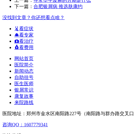
上一篇：
寻常型牛皮癣的分期是什么
下一篇：
合肥银屑病 推选肤康约
没找到文章？你还想看点啥？
看症状
看专家
看治疗
看费用
网站首页
医院简介
新闻动态
自助挂号
医生医师
银屑常识
康复故事
来院路线
医院地址：郑州市金水区南阳路227号（南阳路与群办路交叉
咨询QQ：1607779341