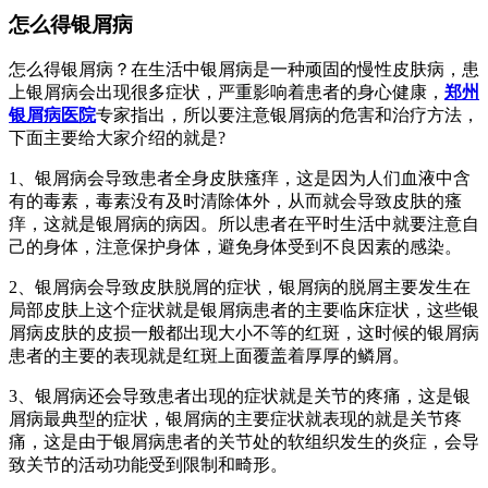
怎么得银屑病
怎么得银屑病？在生活中银屑病是一种顽固的慢性皮肤病，患
上银屑病会出现很多症状，严重影响着患者的身心健康，
郑州
银屑病医院
专家指出，所以要注意银屑病的危害和治疗方法，
下面主要给大家介绍的就是?
1、银屑病会导致患者全身皮肤瘙痒，这是因为人们血液中含
有的毒素，毒素没有及时清除体外，从而就会导致皮肤的瘙
痒，这就是银屑病的病因。所以患者在平时生活中就要注意自
己的身体，注意保护身体，避免身体受到不良因素的感染。
2、银屑病会导致皮肤脱屑的症状，银屑病的脱屑主要发生在
局部皮肤上这个症状就是银屑病患者的主要临床症状，这些银
屑病皮肤的皮损一般都出现大小不等的红斑，这时候的银屑病
患者的主要的表现就是红斑上面覆盖着厚厚的鳞屑。
3、银屑病还会导致患者出现的症状就是关节的疼痛，这是银
屑病最典型的症状，银屑病的主要症状就表现的就是关节疼
痛，这是由于银屑病患者的关节处的软组织发生的炎症，会导
致关节的活动功能受到限制和畸形。