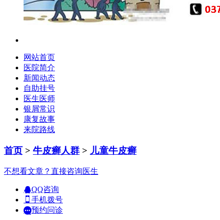
网站首页
医院简介
新闻动态
自助挂号
医生医师
银屑常识
康复故事
来院路线
首页
>
牛皮癣人群
>
儿童牛皮癣
不想看文章？直接咨询医生
QQ咨询
手机拨号
预约问诊